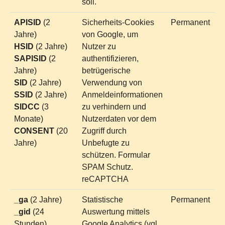
soll.
APISID
(2
Sicherheits-Cookies
Permanent
Jahre)
von Google, um
HSID
(2 Jahre)
Nutzer zu
SAPISID
(2
authentifizieren,
Jahre)
betrügerische
SID
(2 Jahre)
Verwendung von
SSID
(2 Jahre)
Anmeldeinformationen
SIDCC
(3
zu verhindern und
Monate)
Nutzerdaten vor dem
CONSENT
(20
Zugriff durch
Jahre)
Unbefugte zu
schützen. Formular
SPAM Schutz.
reCAPTCHA
_ga
(2 Jahre)
Statistische
Permanent
_gid
(24
Auswertung mittels
Stunden)
Google Analytics (vgl.