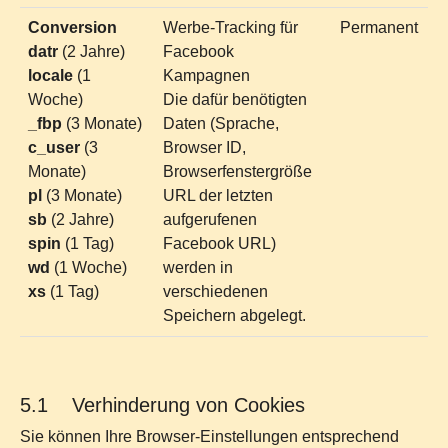
Conversion
Werbe-Tracking für
Permanent
datr
(2 Jahre)
Facebook
locale
(1
Kampagnen
Woche)
Die dafür benötigten
_fbp
(3 Monate)
Daten (Sprache,
c_user
(3
Browser ID,
Monate)
Browserfenstergröße
pl
(3 Monate)
URL der letzten
sb
(2 Jahre)
aufgerufenen
spin
(1 Tag)
Facebook URL)
wd
(1 Woche)
werden in
xs
(1 Tag)
verschiedenen
Speichern abgelegt.
5.1 Verhinderung von Cookies
Sie können Ihre Browser-Einstellungen entsprechend