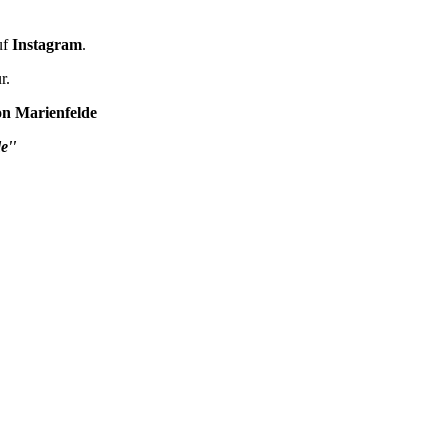
uf
Instagram
.
r.
on Marienfelde
e''