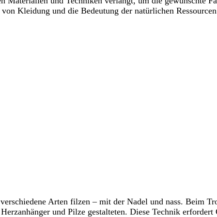
igen Materialien und Techniken verlangt, um die gewünschte Fa
g von Kleidung und die Bedeutung der natürlichen Ressourcen
erschiedene Arten filzen – mit der Nadel und nass. Beim Tro
erzanhänger und Pilze gestalteten. Diese Technik erfordert G